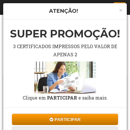
Togg
×
ATENÇÃO!
navi
SUPER PROMOÇÃO!
LISTA COMPLETA DE CURSO
Pesquisar curso grátis no campo abaixo.
3 CERTIFICADOS IMPRESSOS PELO VALOR DE
APENAS 2
Buscar
Clique em
PARTICIPAR
e saiba mais.
PARTICIPAR