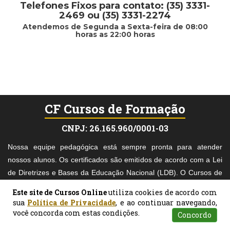
Telefones Fixos para contato: (35) 3331-
2469 ou (35) 3331-2274
Atendemos de Segunda a Sexta-feira de 08:00
horas as 22:00 horas
CF Cursos de Formação
CNPJ: 26.165.960/0001-03
Nossa equipe pedagógica está sempre pronta para atender
nossos alunos. Os certificados são emitidos de acordo com a Lei
de Diretrizes e Bases da Educação Nacional (LDB). O Cursos de
Formação é muito cuidadoso na escolha dos materiais didáticos
Este site de Cursos Online
utiliza cookies de acordo com
acadêmicos e, nosso pagamento é mediado pelo Mercado Pago,
sua
Política de Privacidade
, e ao continuar navegando,
o que torna seu pagamento mais seguro.
você concorda com estas condições.
Concordo
Atendimento
Pesquisar
Certificados
Matrículas