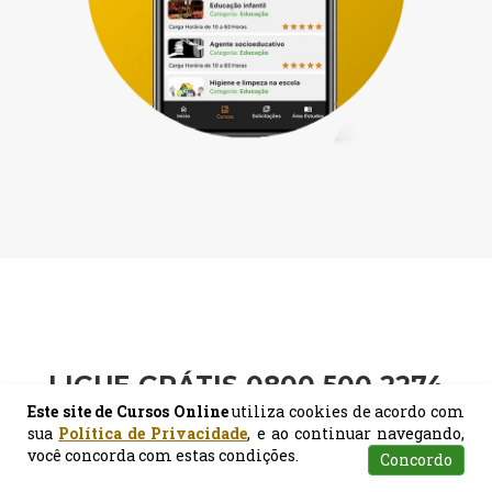
LIGUE GRÁTIS 0800 500 2274
Este site de Cursos Online
utiliza cookies de acordo com
Tem alguma dúvida? Entre em
sua
Política de Privacidade
, e ao continuar navegando,
você concorda com estas condições.
Concordo
contato conosco!
Atendimento
Pesquisar
Certificados
Matrículas