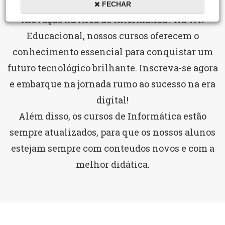
Está preparado para trilhar o caminho da
FECHAR
inovação na Área de Informática? Na WR
Educacional, nossos cursos oferecem o
conhecimento essencial para conquistar um
futuro tecnológico brilhante. Inscreva-se agora
e embarque na jornada rumo ao sucesso na era
digital!
Além disso, os cursos de Informática estão
sempre atualizados, para que os nossos alunos
estejam sempre com conteudos novos e com a
melhor didática.