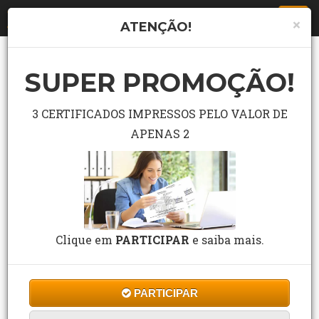
Togg
×
ATENÇÃO!
navi
CURSOS DE INFORMÁTICA
SUPER PROMOÇÃO!
3 CERTIFICADOS IMPRESSOS PELO VALOR DE
APENAS 2
PORQUE FAZER UM CURSO DE
Clique em
PARTICIPAR
e saiba mais.
INFORMÁTICA?
Navegue para o futuro da tecnologia com os
PARTICIPAR
cursos de Informática da WR Educacional!