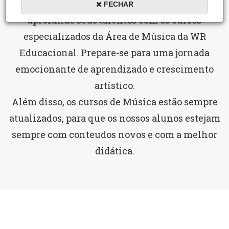
Descubra o poder da expressão musical e
FECHAR
aprofunde seus talentos com os cursos
especializados da Área de Música da WR
Educacional. Prepare-se para uma jornada
emocionante de aprendizado e crescimento
artístico.
Além disso, os cursos de Música estão sempre
atualizados, para que os nossos alunos estejam
sempre com conteudos novos e com a melhor
didática.