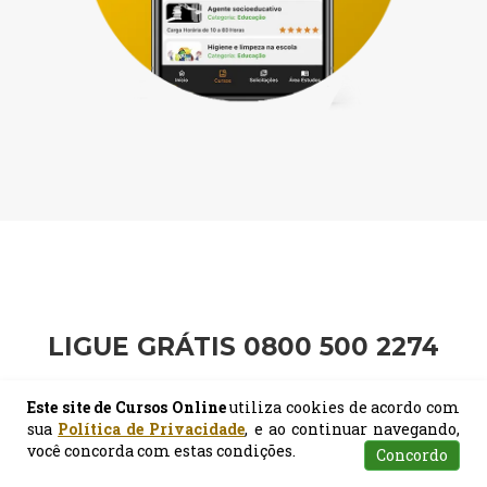
LIGUE GRÁTIS 0800 500 2274
Tem alguma dúvida? Entre em
Este site de Cursos Online
utiliza cookies de acordo com
contato conosco!
sua
Política de Privacidade
, e ao continuar navegando,
você concorda com estas condições.
Concordo
Atendimento
Pesquisar
Certificados
Matrículas
CENTRAL DE ATENDIMENTO