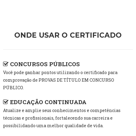
ONDE USAR O CERTIFICADO
CONCURSOS PÚBLICOS
Você pode ganhar pontos utilizando o certificado para
comprovação de PROVAS DE TÍTULO EM CONCURSO
PÚBLICO.
EDUCAÇÃO CONTINUADA
Atualize e amplie seus conhecimentos e competências
técnicas e profissionais, fortalecendo sua carreira e
possibilidando uma melhor qualidade de vida.