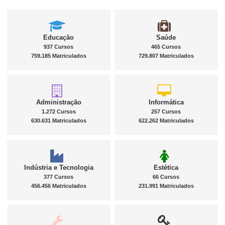
Educação
Saúde
937 Cursos
465 Cursos
759.185 Matriculados
729.807 Matriculados
Administração
Informática
1.272 Cursos
257 Cursos
630.631 Matriculados
622.262 Matriculados
Indústria e Tecnologia
Estética
377 Cursos
66 Cursos
456.456 Matriculados
231.991 Matriculados