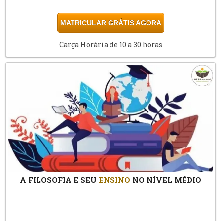
MATRICULAR GRÁTIS AGORA
Carga Horária de 10 a 30 horas
A FILOSOFIA E SEU
ENSINO
NO NÍVEL MÉDIO