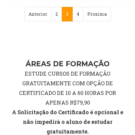
Anterior
2
3
4
Proxima
ÁREAS DE FORMAÇÃO
ESTUDE CURSOS DE FORMAÇÃO
GRATUITAMENTE COM OPÇÃO DE
CERTIFICADO DE 10 A 60 HORAS POR
APENAS R$79,90
A Solicitação do Certificado é opcional e
não impedirá o aluno de estudar
gratuitamente.