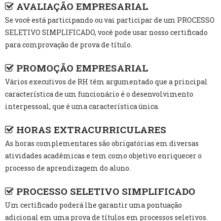
AVALIAÇÃO EMPRESARIAL
Se você está participando ou vai participar de um PROCESSO
SELETIVO SIMPLIFICADO, você pode usar nosso certificado
para comprovação de prova de título.
PROMOÇÃO EMPRESARIAL
Vários executivos de RH têm argumentado que a principal
característica de um funcionário é o desenvolvimento
interpessoal, que é uma característica única.
HORAS EXTRACURRICULARES
As horas complementares são obrigatórias em diversas
atividades acadêmicas e tem como objetivo enriquecer o
processo de aprendizagem do aluno.
PROCESSO SELETIVO SIMPLIFICADO
Um certificado poderá lhe garantir uma pontuação
adicional em uma prova de títulos em processos seletivos.