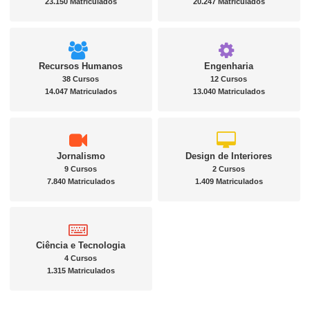
23.150 Matriculados
20.247 Matriculados
Recursos Humanos
Engenharia
38 Cursos
12 Cursos
14.047 Matriculados
13.040 Matriculados
Jornalismo
Design de Interiores
9 Cursos
2 Cursos
7.840 Matriculados
1.409 Matriculados
Ciência e Tecnologia
4 Cursos
1.315 Matriculados