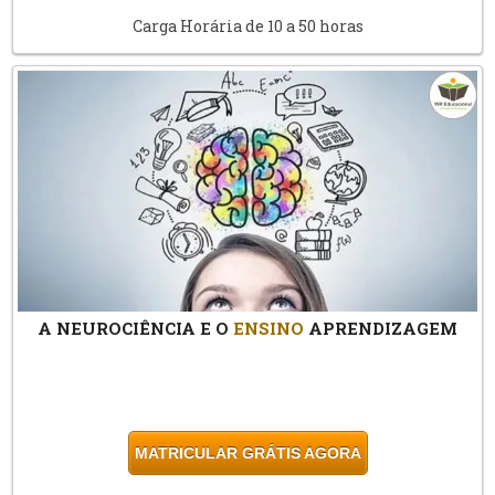
Carga Horária de 10 a 50 horas
A NEUROCIÊNCIA E O
ENSINO
APRENDIZAGEM
MATRICULAR GRÁTIS AGORA