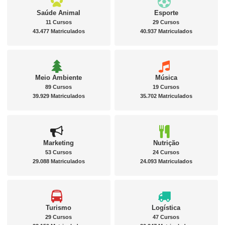
Saúde Animal
Esporte
11 Cursos
29 Cursos
43.477 Matriculados
40.937 Matriculados
Meio Ambiente
Música
89 Cursos
19 Cursos
39.929 Matriculados
35.702 Matriculados
Marketing
Nutrição
53 Cursos
24 Cursos
29.088 Matriculados
24.093 Matriculados
Turismo
Logística
29 Cursos
47 Cursos