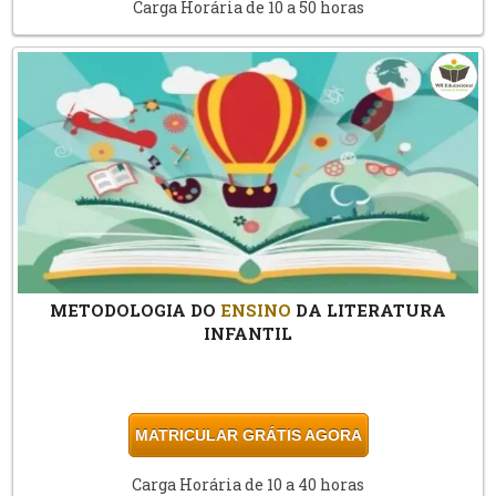
Carga Horária de 10 a 50 horas
METODOLOGIA DO
ENSINO
DA LITERATURA
INFANTIL
MATRICULAR GRÁTIS AGORA
Carga Horária de 10 a 40 horas