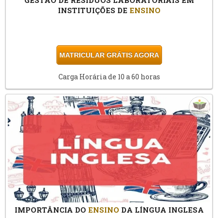
INSTITUIÇÕES DE
ENSINO
MATRICULAR GRÁTIS AGORA
Carga Horária de 10 a 60 horas
IMPORTÂNCIA DO
ENSINO
DA LÍNGUA INGLESA