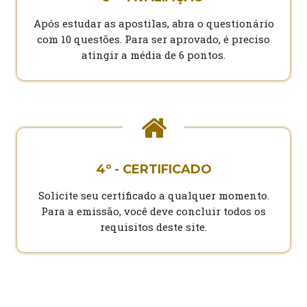
Após estudar as apostilas, abra o questionário
com 10 questões. Para ser aprovado, é preciso
atingir a média de 6 pontos.
4º - CERTIFICADO
Solicite seu certificado a qualquer momento.
Para a emissão, você deve concluir todos os
requisitos deste site.