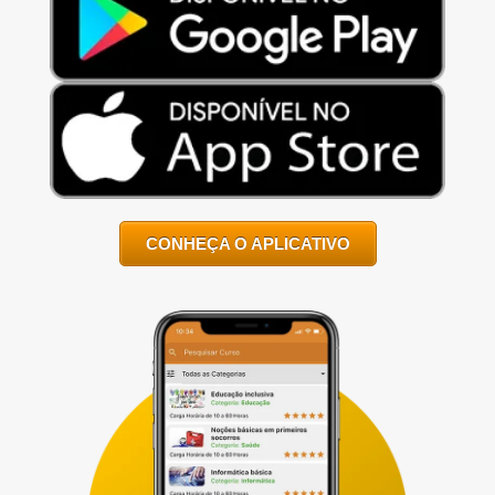
CONHEÇA O APLICATIVO