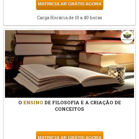
MATRICULAR GRÁTIS AGORA
Carga Horária de 10 a 40 horas
O
ENSINO
DE FILOSOFIA E A CRIAÇÃO DE
CONCEITOS
MATRICULAR GRÁTIS AGORA