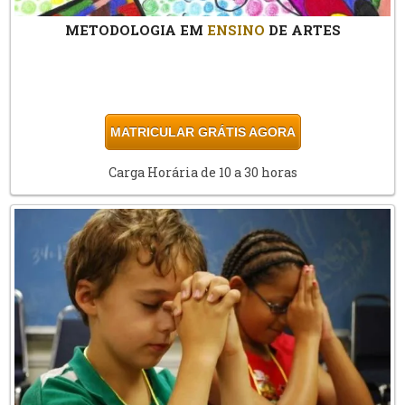
METODOLOGIA EM
ENSINO
DE ARTES
MATRICULAR GRÁTIS AGORA
Carga Horária de 10 a 30 horas