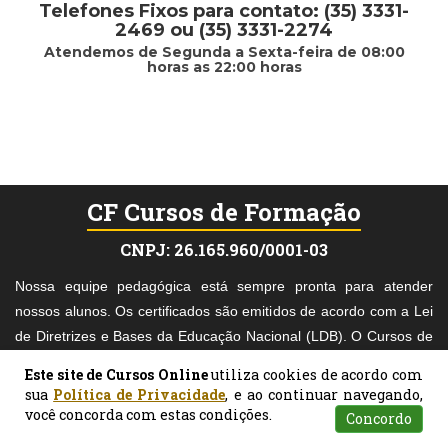
Telefones Fixos para contato: (35) 3331-
2469 ou (35) 3331-2274
Atendemos de Segunda a Sexta-feira de 08:00
horas as 22:00 horas
CF Cursos de Formação
CNPJ: 26.165.960/0001-03
Nossa equipe pedagógica está sempre pronta para atender
nossos alunos. Os certificados são emitidos de acordo com a Lei
de Diretrizes e Bases da Educação Nacional (LDB). O Cursos de
Formação é muito cuidadoso na escolha dos materiais didáticos
Este site de Cursos Online
utiliza cookies de acordo com
acadêmicos e, nosso pagamento é mediado pelo Mercado Pago,
sua
Política de Privacidade
, e ao continuar navegando,
o que torna seu pagamento mais seguro.
você concorda com estas condições.
Concordo
Atendimento
Pesquisar
Certificados
Matrículas