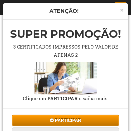
Togg
×
ATENÇÃO!
navi
SUPER PROMOÇÃO!
LISTA COMPLETA DE CURSO
Pesquisar curso grátis no campo abaixo.
3 CERTIFICADOS IMPRESSOS PELO VALOR DE
APENAS 2
Buscar
Clique em
PARTICIPAR
e saiba mais.
PARTICIPAR