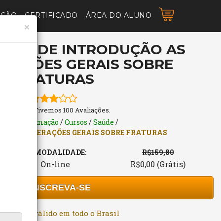
AÇÃO
CERTIFICADO
ÁREA DO ALUNO
×
ÁTIS DE INTRODUÇÃO AS
ERAÇÕES GERAIS SOBRE
FRATURAS
3 Estrelas. Tivemos 100 Avaliações.
rsos de Formação
/
Cursos
/
Saúde
/
S CONSIDERAÇÕES GERAIS SOBRE FRATURAS
MODALIDADE:
R$159,80
On-line
R$0,00 (Grátis)
INSCREVA-SE
rtificado válido em todo o Brasil