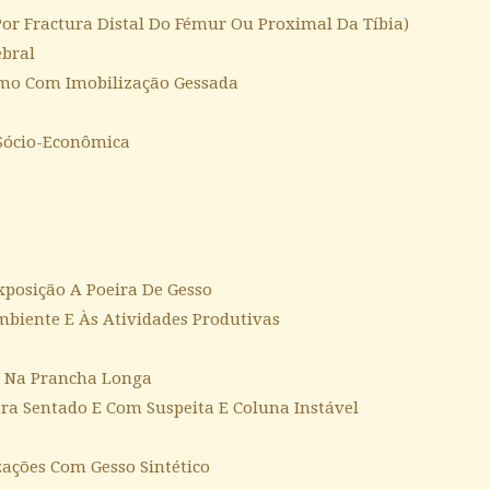
por Fractura Distal Do Fémur Ou Proximal Da Tíbia)
ebral
mo Com Imobilização Gessada
 Sócio-Econômica
xposição A Poeira De Gesso
mbiente E Às Atividades Produtivas
o Na Prancha Longa
tra Sentado E Com Suspeita E Coluna Instável
zações Com Gesso Sintético