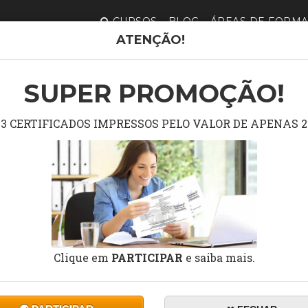
CURSOS
BLOG
ÁREAS DE FORM
ATENÇÃO!
CURSO GR
CONSID
SUPER PROMOÇÃO!
3 CERTIFICADOS IMPRESSOS PELO VALOR DE APENAS 2
Cu
INTRODUÇÃO A
DURAÇÃO:
10 a 60 horas
Clique em
PARTICIPAR
e saiba mais.
Ce