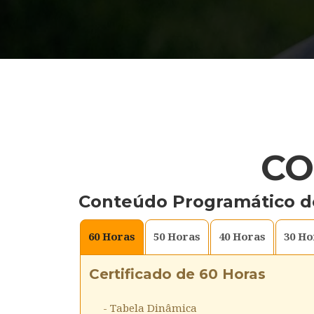
CO
Conteúdo Programático d
60
Horas
50
Horas
40
Horas
30
Ho
Certificado de 60 Horas
- Tabela Dinâmica