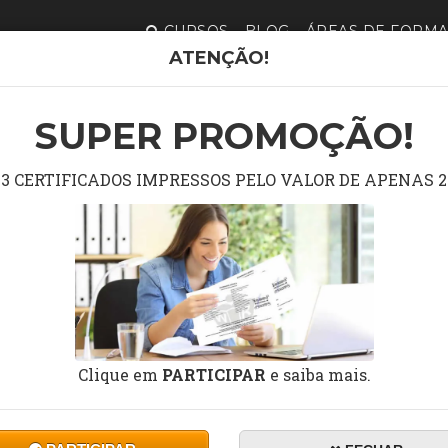
CURSOS
BLOG
ÁREAS DE FORM
ATENÇÃO!
CURSO GRÁ
SUPER PROMOÇÃO!
3 CERTIFICADOS IMPRESSOS PELO VALOR DE APENAS 2
Curso
MI
DURAÇÃO:
10 a 60 horas
Clique em
PARTICIPAR
e saiba mais.
Ce