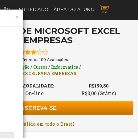
AÇÃO
CERTIFICADO
ÁREA DO ALUNO
×
TIS DE MICROSOFT EXCEL
PARA EMPRESAS
3 Estrelas. Tivemos 100 Avaliações.
s de Formação
/
Cursos
/
Informática
/
CROSOFT EXCEL PARA EMPRESAS
MODALIDADE:
R$159,80
On-line
R$0,00 (Grátis)
INSCREVA-SE
rtificado válido em todo o Brasil