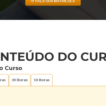
FAÇA SUA MATRICULA
NTEÚDO DO CU
o Curso
ras
20
Horas
10
Horas