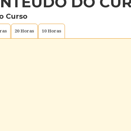
NTEÚDO DO CU
o Curso
ras
20
Horas
10
Horas