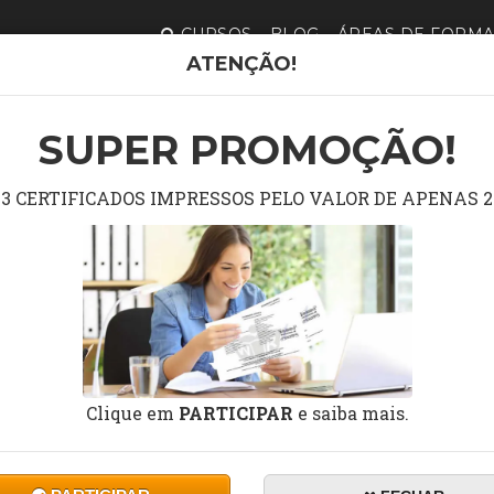
CURSOS
BLOG
ÁREAS DE FORM
ATENÇÃO!
CURSO GRÁTI
NO
SUPER PROMOÇÃO!
3 CERTIFICADOS IMPRESSOS PELO VALOR DE APENAS 2
Curso
CRIAND
DURAÇÃO:
10 a 60 horas
Clique em
PARTICIPAR
e saiba mais.
Ce