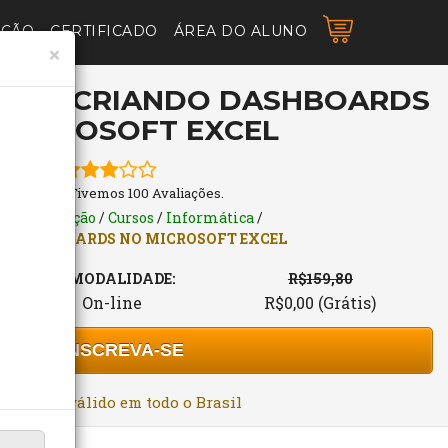
AÇÃO
CERTIFICADO
ÁREA DO ALUNO
×
S DE CRIANDO DASHBOARDS
 MICROSOFT EXCEL
3 Estrelas. Tivemos 100 Avaliações.
s de Formação
/
Cursos
/
Informática
/
O DASHBOARDS NO MICROSOFT EXCEL
MODALIDADE:
R$159,80
On-line
R$0,00 (Grátis)
INSCREVA-SE
rtificado válido em todo o Brasil