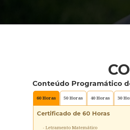
CO
Conteúdo Programático d
60
Horas
50
Horas
40
Horas
30
Ho
Certificado de 60 Horas
- Letramento Matemático