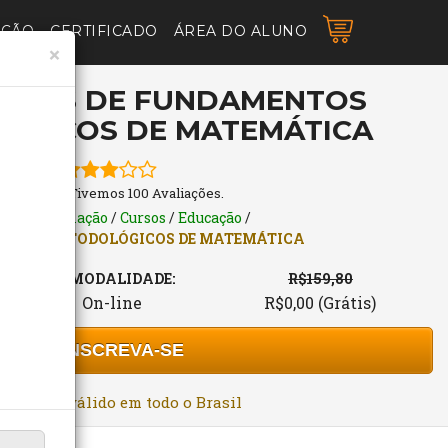
AÇÃO
CERTIFICADO
ÁREA DO ALUNO
×
RÁTIS DE FUNDAMENTOS
ÓGICOS DE MATEMÁTICA
3 Estrelas. Tivemos 100 Avaliações.
os de Formação
/
Cursos
/
Educação
/
TOS METODOLÓGICOS DE MATEMÁTICA
MODALIDADE:
R$159,80
On-line
R$0,00 (Grátis)
INSCREVA-SE
rtificado válido em todo o Brasil