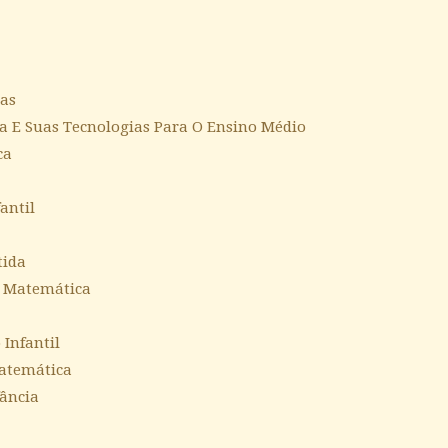
ias
a E Suas Tecnologias Para O Ensino Médio
ca
antil
tida
r Matemática
Infantil
Matemática
fância