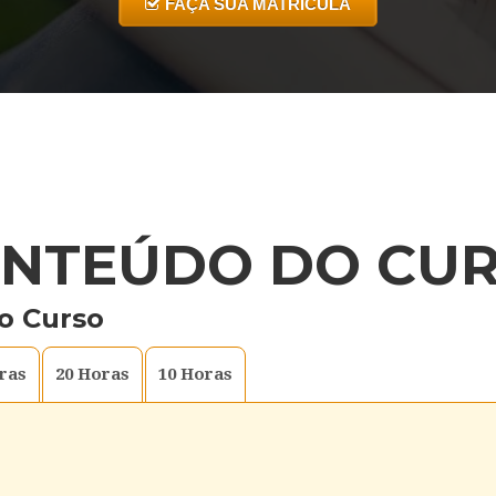
FAÇA SUA MATRICULA
NTEÚDO DO CU
o Curso
ras
20
Horas
10
Horas