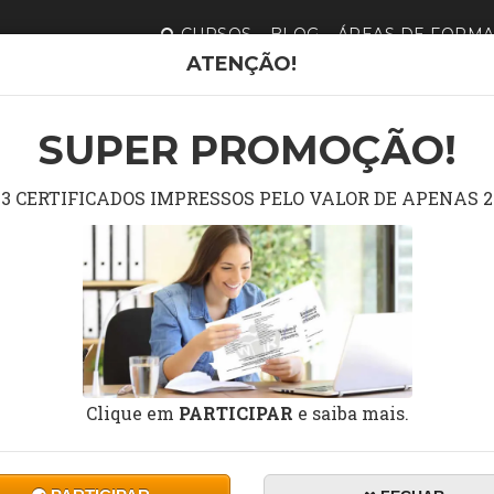
CURSOS
BLOG
ÁREAS DE FORM
ATENÇÃO!
CURSO G
METODOL
SUPER PROMOÇÃO!
3 CERTIFICADOS IMPRESSOS PELO VALOR DE APENAS 2
Curs
FUNDAMEN
DURAÇÃO:
10 a 60 horas
Clique em
PARTICIPAR
e saiba mais.
Ce