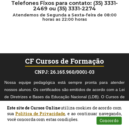
Telefones Fixos para contato: (35) 3331-
2469 ou (35) 3331-2274
Atendemos de Segunda a Sexta-feira de 08:00
horas as 22:00 horas
CF Cursos de Formação
CNPJ: 26.165.960/0001-03
Nossa equipe pedagógica está sempre pronta para atender
nossos alunos. Os certificados são emitidos de acordo com a Lei
de Diretrizes e Bases da Educação Nacional (LDB). O Cursos de
Formação é muito cuidadoso na escolha dos materiais didáticos
Este site de Cursos Online
utiliza cookies de acordo com
acadêmicos e, nosso pagamento é mediado pelo Mercado Pago,
sua
Política de Privacidade
, e ao continuar navegando,
o que torna seu pagamento mais seguro.
você concorda com estas condições.
Concordo
Atendimento
Pesquisar
Certificados
Matrículas