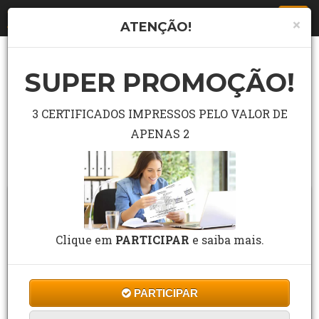
Togg
×
ATENÇÃO!
navi
SUPER PROMOÇÃO!
LISTA COMPLETA DE CURSO
Pesquisar curso grátis no campo abaixo.
3 CERTIFICADOS IMPRESSOS PELO VALOR DE
APENAS 2
Buscar
Clique em
PARTICIPAR
e saiba mais.
PARTICIPAR