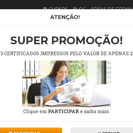
CURSOS
BLOG
ÁREAS DE FORM
ATENÇÃO!
CURSO 
HIGIEN
SUPER PROMOÇÃO!
3 CERTIFICADOS IMPRESSOS PELO VALOR DE APENAS 2
Cursos de 
LIMPE
DURAÇÃO:
10 a 30 horas
Clique em
PARTICIPAR
e saiba mais.
Ce