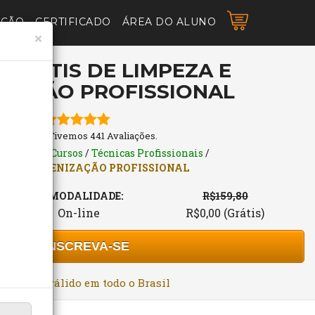
AÇÃO
CERTIFICADO
ÁREA DO ALUNO
×
GRÁTIS DE LIMPEZA E
IZAÇÃO PROFISSIONAL
5 Estrelas. Tivemos 441 Avaliações.
Formação
/
Cursos
/
Técnicas Profissionais
/
ZA E HIGIENIZAÇÃO PROFISSIONAL
MODALIDADE:
R$159,80
On-line
R$0,00 (Grátis)
INSCREVA-SE
rtificado válido em todo o Brasil