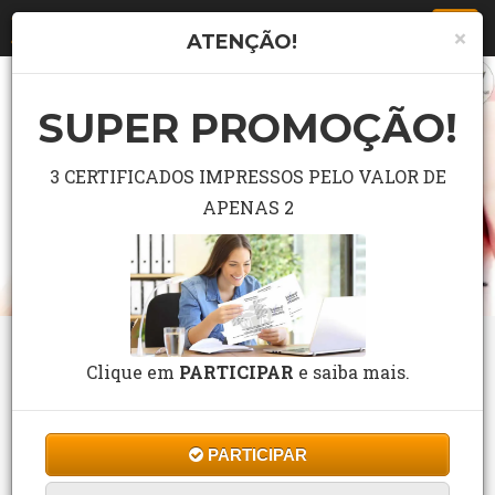
Togg
×
ATENÇÃO!
navi
SUPER PROMOÇÃO!
3 CERTIFICADOS IMPRESSOS PELO VALOR DE
APENAS 2
CURSO GRÁTIS DE TÉCNICAS DE
Clique em
PARTICIPAR
e saiba mais.
MAQUIAGEM
5 Estrelas. Tivemos 1948 Avaliações.
Cursos de Formação
/
Cursos
/
Estética
/
PARTICIPAR
TÉCNICAS DE MAQUIAGEM