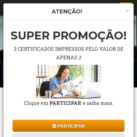
Togg
×
ATENÇÃO!
navi
SUPER PROMOÇÃO!
3 CERTIFICADOS IMPRESSOS PELO VALOR DE
APENAS 2
CURSO GRÁTIS DE A SEGURANÇA
Clique em
PARTICIPAR
e saiba mais.
PÚBLICA NO BRASIL
3 Estrelas. Tivemos 100 Avaliações.
Cursos de Formação
/
Cursos
/
Direito
/
PARTICIPAR
A SEGURANÇA PÚBLICA NO BRASIL