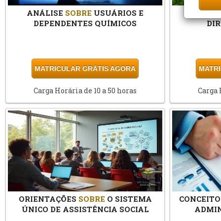
ANÁLISE
SOBRE
USUÁRIOS E
NOÇÕES 
DEPENDENTES QUÍMICOS
DI
MATRICULAR GRÁTIS AGORA
MATRI
Carga Horária de 10 a 50 horas
Carga 
ORIENTAÇÕES
SOBRE
O SISTEMA
CONCEITO
ÚNICO DE ASSISTÊNCIA SOCIAL
ADMIN