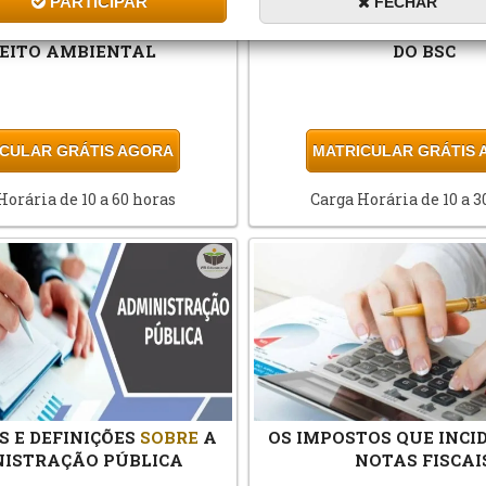
PARTICIPAR
FECHAR
INTRODUTÓRIAS
SOBRE
BÁSICO
SOBRE
A IMPLE
REITO AMBIENTAL
DO BSC
CULAR GRÁTIS AGORA
MATRICULAR GRÁTIS
Horária de 10 a 60 horas
Carga Horária de 10 a 3
S E DEFINIÇÕES
SOBRE
A
OS IMPOSTOS QUE INC
ISTRAÇÃO PÚBLICA
NOTAS FISCAI