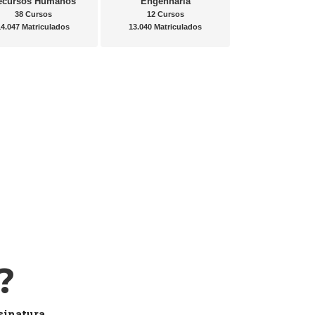
ecursos Humanos
Engenharia
38 Cursos
12 Cursos
14.047 Matriculados
13.040 Matriculados
?
sinatura.