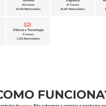
Turismo
Logística
R
29 Cursos
47 Cursos
23.150 Matriculados
20.247 Matriculados
Ciência e Tecnologia
4 Cursos
1.315 Matriculados
COMO FUNCIONA
 estudar de
graça
. Não cobramos o registro e nenhuma as