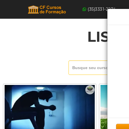
(35)3331-2274
LIST