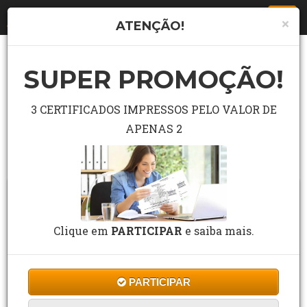
Togg
×
ATENÇÃO!
navi
SUPER PROMOÇÃO!
LISTA COMPLETA DE CURSO
Pesquisar curso grátis no campo abaixo.
3 CERTIFICADOS IMPRESSOS PELO VALOR DE
APENAS 2
Buscar
Clique em
PARTICIPAR
e saiba mais.
PARTICIPAR