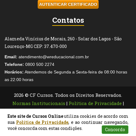
AUTENTICAR CERTIFICADO
Contatos
Alameda Vinícius de Morais, 260 - Solar dos Lagos - São
Lourenço-MG CEP: 37.470-000
Email:
atendimento@wreducacional.com.br
Telefone:
0800 500 2274
Horários:
Atendemos de Segunda a Sexta-feira de 08:00 horas
as 22:00 horas
2026 © CF Cursos. Todos os Direitos Reservados.
Normas Institucionais
|
Política de Privacidade
|
Termos de Uso
|
Legislação de Cursos Livres
Este site de Cursos Online
utiliza cookies de acordo com
sua
Política de Privacidade
, e ao continuar navegando,
você concorda com estas condições.
Concordo
Atendimento
Pesquisar
Certificados
Matrículas