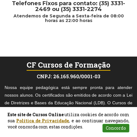
Telefones Fixos para contato: (35) 3331-
2469 ou (35) 3331-2274
Atendemos de Segunda a Sexta-feira de 08:00
horas as 22:00 horas
CF Cursos de Formação
CNPJ: 26.165.960/0001-03
Nossa equipe pedagógica está sempre pronta para atender
nossos alunos. Os certificados são emitidos de acordo com a Lei
de Diretrizes e Bases da Educação Nacional (LDB). O Cursos de
Formação é muito cuidadoso na escolha dos materiais didáticos
Este site de Cursos Online
utiliza cookies de acordo com
acadêmicos e, nosso pagamento é mediado pelo Mercado Pago,
sua
Política de Privacidade
, e ao continuar navegando,
o que torna seu pagamento mais seguro.
você concorda com estas condições.
Concordo
Atendimento
Pesquisar
Certificados
Matrículas