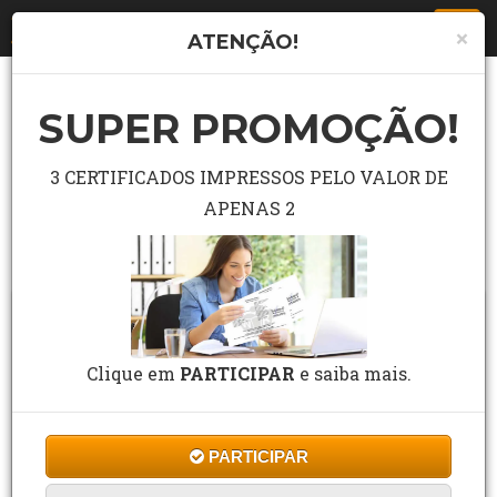
Togg
×
ATENÇÃO!
navi
SUPER PROMOÇÃO!
LISTA COMPLETA DE CURSO
Pesquisar curso grátis no campo abaixo.
3 CERTIFICADOS IMPRESSOS PELO VALOR DE
APENAS 2
Buscar
Clique em
PARTICIPAR
e saiba mais.
PARTICIPAR