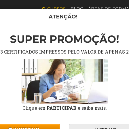
CURSOS
BLOG
ÁREAS DE FORM
ATENÇÃO!
A COMPLETA DE 
SUPER PROMOÇÃO!
3 CERTIFICADOS IMPRESSOS PELO VALOR DE APENAS 2
Pesquisar curso grátis no campo abaixo.
Clique em
PARTICIPAR
e saiba mais.