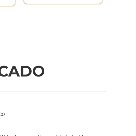
ICADO
CO.