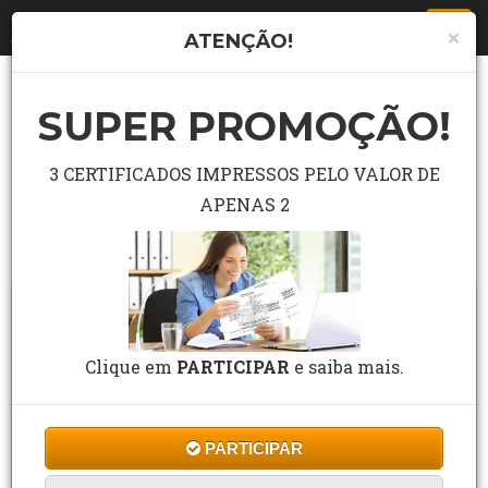
Togg
×
ATENÇÃO!
navi
SUPER PROMOÇÃO!
LISTA COMPLETA DE CURSO
Pesquisar curso grátis no campo abaixo.
3 CERTIFICADOS IMPRESSOS PELO VALOR DE
APENAS 2
Buscar
Clique em
PARTICIPAR
e saiba mais.
PARTICIPAR