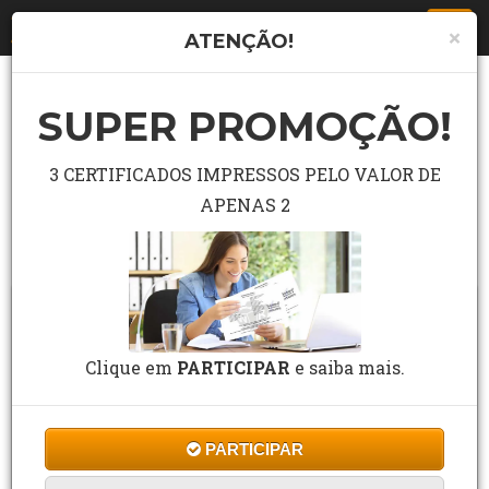
Togg
×
ATENÇÃO!
navi
SUPER PROMOÇÃO!
LISTA COMPLETA DE CURSO
Pesquisar curso grátis no campo abaixo.
3 CERTIFICADOS IMPRESSOS PELO VALOR DE
APENAS 2
Buscar
Clique em
PARTICIPAR
e saiba mais.
PARTICIPAR