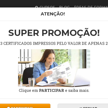
CURSOS
BLOG
ÁREAS DE FORM
ATENÇÃO!
CAS EM PRIMEIROS SOCORROS NO AMBIENTE DE SAÚDE
SUPER PROMOÇÃO!
 NOÇÕES BÁSICAS EM PR
3 CERTIFICADOS IMPRESSOS PELO VALOR DE APENAS 2
NO AMBIENTE DE SAÚD
Clique em
PARTICIPAR
e saiba mais.