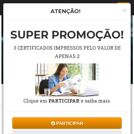
Togg
×
ATENÇÃO!
navi
SUPER PROMOÇÃO!
3 CERTIFICADOS IMPRESSOS PELO VALOR DE
APENAS 2
CURSO GRÁTIS DE NOÇÕES BÁSICAS EM
PREVENÇÃO E CONTROLE DE INFECÇÃO
Clique em
PARTICIPAR
e saiba mais.
HOSPITALAR
3 Estrelas de 100 Avaliações
PARTICIPAR
CF Cursos
Cursos
Saúde