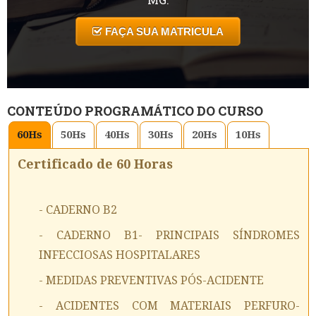
FAÇA SUA MATRICULA
CONTEÚDO PROGRAMÁTICO DO CURSO
60
Hs
50
Hs
40
Hs
30
Hs
20
Hs
10
Hs
Certificado de 60 Horas
- CADERNO B2
- CADERNO B1- PRINCIPAIS SÍNDROMES
INFECCIOSAS HOSPITALARES
- MEDIDAS PREVENTIVAS PÓS-ACIDENTE
- ACIDENTES COM MATERIAIS PERFURO-