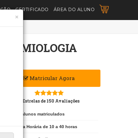
AÇÃO
CERTIFICADO
ÁREA DO ALUNO
×
M SEMIOLOGIA
Matricular Agora
5 Estrelas de 150 Avaliações
150 alunos matriculados
Carga Horária de 10 a 40 horas