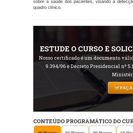
sobre a saúde dos pacientes, visando a detec
quadro clínico.
ESTUDE O CURSO E SOLIC
Nosso certificado é um documento válid
9.394/96 e Decreto Presidencial nº 5.
Ministér
FAÇA
CONTEÚDO PROGRAMÁTICO DO CU
40
Horas
30
Horas
20
Horas
10
Ho