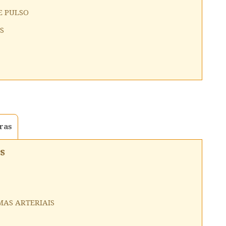
E PULSO
S
ras
s
MAS ARTERIAIS