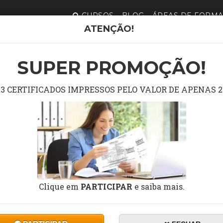
CURSOS
BLOG
ÁREAS DE FORM
ATENÇÃO!
CAS EM SEMIOLOGIA
SUPER PROMOÇÃO!
S DE NOÇÕES BÁSICAS E
3 CERTIFICADOS IMPRESSOS PELO VALOR DE APENAS 2
Clique em
PARTICIPAR
e saiba mais.