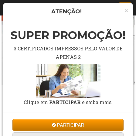
Togg
×
ATENÇÃO!
navi
SUPER PROMOÇÃO!
3 CERTIFICADOS IMPRESSOS PELO VALOR DE
APENAS 2
CURSO GRÁTIS DE BÁSICO MICROSOFT
POWERPOINT 365
Clique em
PARTICIPAR
e saiba mais.
3 Estrelas de 100 Avaliações
PARTICIPAR
CF Cursos
Cursos
Informática
10 a 60 horas