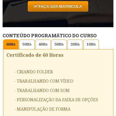
FAÇA SUA MATRICULA
CONTEÚDO PROGRAMÁTICO DO CURSO
60
Hs
50
Hs
40
Hs
30
Hs
20
Hs
10
Hs
Certificado de 60 Horas
- CRIANDO FOLDER
- TRABALHANDO COM VÍDEO
- TRABALHANDO COM SOM
- PERSONALIZAÇÃO DA FAIXA DE OPÇÕES
- MANIPULAÇÃO DE FORMA