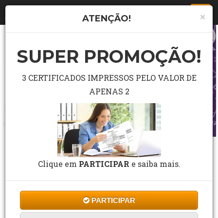
Togg
×
ATENÇÃO!
navi
SUPER PROMOÇÃO!
3 CERTIFICADOS IMPRESSOS PELO VALOR DE
APENAS 2
CURSO GRÁTIS DE INGLÊS BÁSICO -
GRAMÁTICA
Clique em
PARTICIPAR
e saiba mais.
3 Estrelas de 100 Avaliações
PARTICIPAR
CF Cursos
Cursos
Idiomas
10 a 60 horas