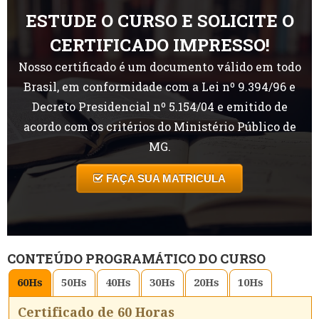
ESTUDE O CURSO E SOLICITE O
CERTIFICADO IMPRESSO!
Nosso certificado é um documento válido em todo
Brasil, em conformidade com a Lei nº 9.394/96 e
Decreto Presidencial nº 5.154/04 e emitido de
acordo com os critérios do Ministério Público de
MG.
FAÇA SUA MATRICULA
CONTEÚDO PROGRAMÁTICO DO CURSO
60
Hs
50
Hs
40
Hs
30
Hs
20
Hs
10
Hs
Certificado de 60 Horas