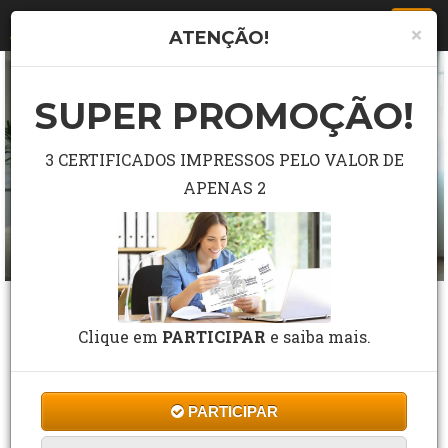
Togg
×
ATENÇÃO!
navi
SUPER PROMOÇÃO!
3 CERTIFICADOS IMPRESSOS PELO VALOR DE
APENAS 2
CURSO GRÁTIS DE RADIOFREQUÊNCIA
NO TRATAMENTO DA FLACIDEZ
Clique em
PARTICIPAR
e saiba mais.
3 Estrelas de 100 Avaliações
PARTICIPAR
CF Cursos
Cursos
Estética
10 a 60 horas