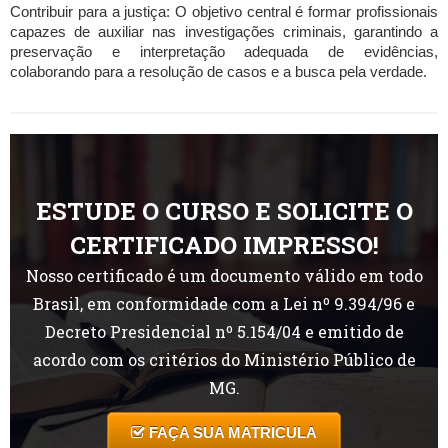
Contribuir para a justiça: O objetivo central é formar profissionais
capazes de auxiliar nas investigações criminais, garantindo a
preservação e interpretação adequada de evidências,
colaborando para a resolução de casos e a busca pela verdade.
ESTUDE O CURSO E SOLICITE O
CERTIFICADO IMPRESSO!
Nosso certificado é um documento válido em todo
Brasil, em conformidade com a Lei nº 9.394/96 e
Decreto Presidencial nº 5.154/04 e emitido de
acordo com os critérios do Ministério Público de
MG.
FAÇA SUA MATRICULA