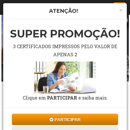
Togg
×
ATENÇÃO!
navi
SUPER PROMOÇÃO!
3 CERTIFICADOS IMPRESSOS PELO VALOR DE
APENAS 2
CURSO GRÁTIS DE PRINCÍPIOS BÁSICOS
DA INVESTIGAÇÃO PERICIAL DA CENA
Clique em
PARTICIPAR
e saiba mais.
DE UM CRIME
5 Estrelas de 120 Avaliações
PARTICIPAR
CF Cursos
Cursos
Direito