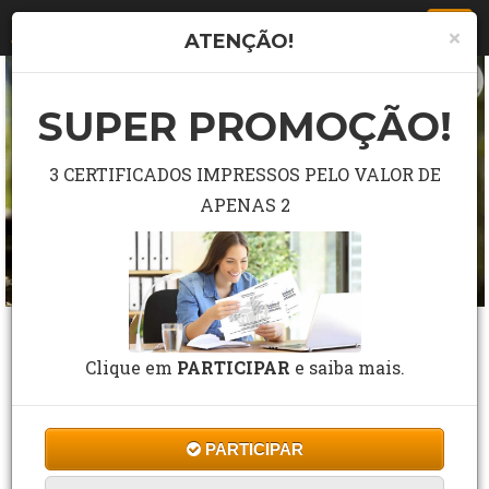
Togg
×
ATENÇÃO!
navi
SUPER PROMOÇÃO!
3 CERTIFICADOS IMPRESSOS PELO VALOR DE
APENAS 2
CURSO GRÁTIS DE INTRODUÇÃO AO
DIREITO E LEGISLAÇÃO AMBIENTAL
Clique em
PARTICIPAR
e saiba mais.
5 Estrelas de 124 Avaliações
PARTICIPAR
CF Cursos
Cursos
Direito
10 a 40 horas