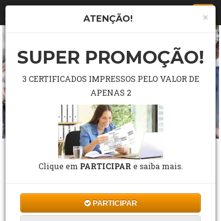
Togg
×
ATENÇÃO!
navi
SUPER PROMOÇÃO!
3 CERTIFICADOS IMPRESSOS PELO VALOR DE
APENAS 2
CURSO GRÁTIS DE INTRODUÇÃO À CENA
DO CRIME E À SEGURANÇA PÚBLICA
Clique em
PARTICIPAR
e saiba mais.
5 Estrelas de 143 Avaliações
PARTICIPAR
CF Cursos
Cursos
Direito
10 a 30 horas