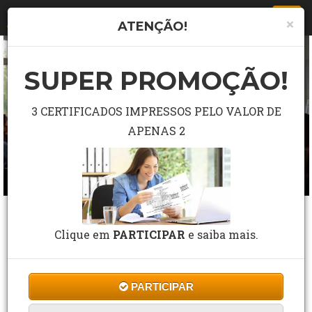
Togg
×
ATENÇÃO!
navi
SUPER PROMOÇÃO!
3 CERTIFICADOS IMPRESSOS PELO VALOR DE
APENAS 2
CURSO GRÁTIS DE SISTEMA NACIONAL
DE ATENDIMENTO SOCIOEDUCATIVO-
Clique em
PARTICIPAR
e saiba mais.
SINASE
3 Estrelas de 100 Avaliações
PARTICIPAR
CF Cursos
Cursos
Assistência Social