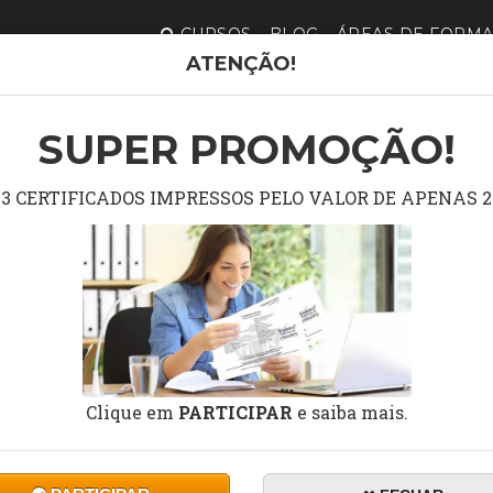
CURSOS
BLOG
ÁREAS DE FORM
ATENÇÃO!
E RESTAURAÇÃO DE ESCULTURAS E OBRAS DE ARTE
SUPER PROMOÇÃO!
S DE CONSERVAÇÃO E RE
3 CERTIFICADOS IMPRESSOS PELO VALOR DE APENAS 2
CULTURAS E OBRAS DE A
Clique em
PARTICIPAR
e saiba mais.