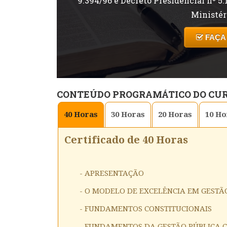
9.394/96 e Decreto Presidencial nº 5.
Ministér
FAÇA
CONTEÚDO PROGRAMÁTICO DO CU
40
Horas
30
Horas
20
Horas
10
Ho
Certificado de 40 Horas
- APRESENTAÇÃO
- O MODELO DE EXCELÊNCIA EM GESTÃ
- FUNDAMENTOS CONSTITUCIONAIS
- FUNDAMENTOS DA GESTÃO PÚBLICA