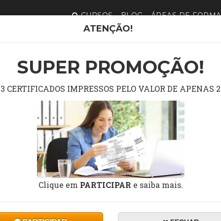
CURSOS
BLOG
ÁREAS DE FORM
ATENÇÃO!
L CENÁRIO DA GESTÃO PÚBLICA
SUPER PROMOÇÃO!
DE O ATUAL CENÁRIO DA 
3 CERTIFICADOS IMPRESSOS PELO VALOR DE APENAS 2
Clique em
PARTICIPAR
e saiba mais.