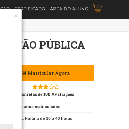
AÇÃO
CERTIFICADO
ÁREA DO ALUNO
×
GESTÃO PÚBLICA
Matricular Agora
3 Estrelas de 100 Avaliações
100 alunos matriculados
Carga Horária de 10 a 40 horas