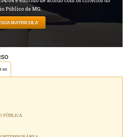
154/04 e emitido de acordo com os critérios do
io Público de MG.
 SUA MATRICULA
RSO
ras
O PÚBLICA
 CONTEMPORÂNEA