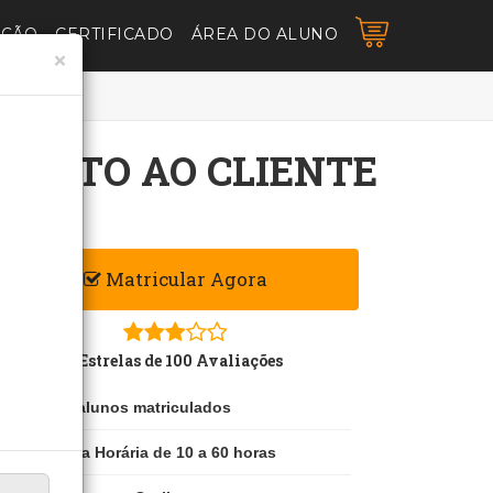
AÇÃO
CERTIFICADO
ÁREA DO ALUNO
×
MENTO AO CLIENTE
Matricular Agora
3 Estrelas de 100 Avaliações
100 alunos matriculados
Carga Horária de 10 a 60 horas