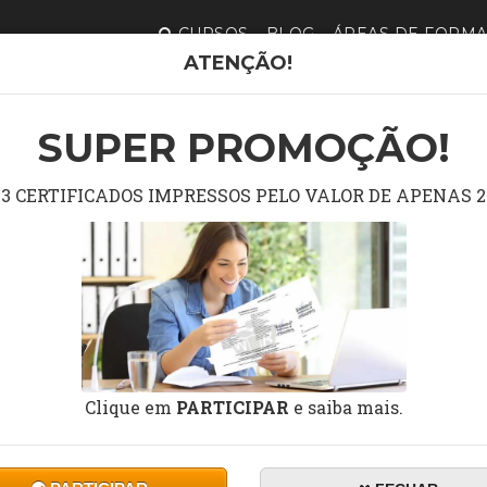
CURSOS
BLOG
ÁREAS DE FORM
ATENÇÃO!
ÊNCIA EM ATENDIMENTO AO CLIENTE
SUPER PROMOÇÃO!
 EXCELÊNCIA EM ATENDI
3 CERTIFICADOS IMPRESSOS PELO VALOR DE APENAS 2
Clique em
PARTICIPAR
e saiba mais.