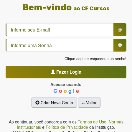
Bem-vindo
ao CF Cursos
@
Clique aqui se esqueceu sua senha!
Fazer Login
Acesse usando
G
o
o
g
l
e
Criar Nova Conta
←Voltar
Ao continuar, você concorda com os
Termos de Uso
,
Normas
Institucionais
e
Política de Privacidade
da Instituição.