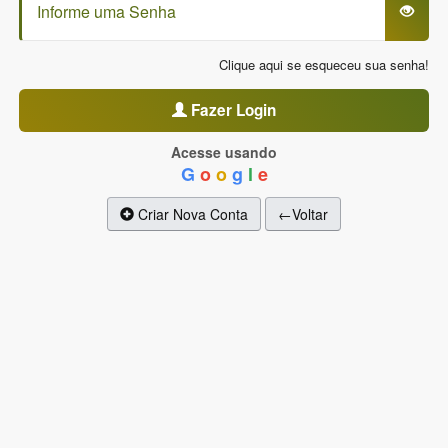
Clique aqui se esqueceu sua senha!
Fazer Login
Acesse usando
G
o
o
g
l
e
Criar Nova Conta
←Voltar