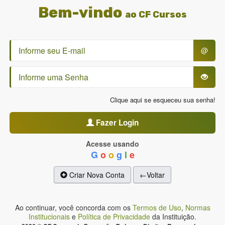
Bem-vindo
ao CF Cursos
@
Clique aqui se esqueceu sua senha!
Fazer Login
Acesse usando
G
o
o
g
l
e
Criar Nova Conta
←Voltar
Ao continuar, você concorda com os
Termos de Uso
,
Normas
Institucionais
e
Política de Privacidade
da Instituição.