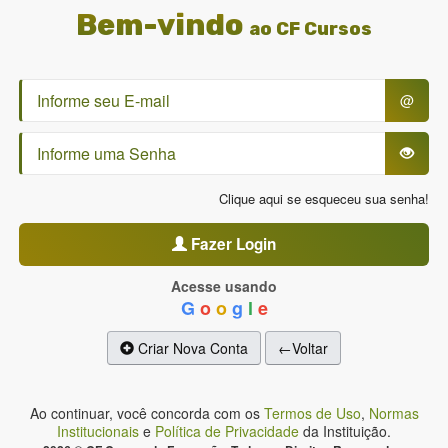
Bem-vindo
ao CF Cursos
@
Clique aqui se esqueceu sua senha!
Fazer Login
Acesse usando
G
o
o
g
l
e
Criar Nova Conta
←Voltar
Ao continuar, você concorda com os
Termos de Uso
,
Normas
Institucionais
e
Política de Privacidade
da Instituição.