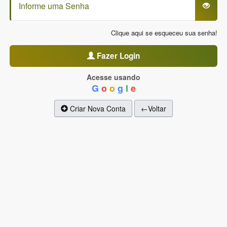
Clique aqui se esqueceu sua senha!
Fazer Login
Acesse usando
G
o
o
g
l
e
Criar Nova Conta
←Voltar