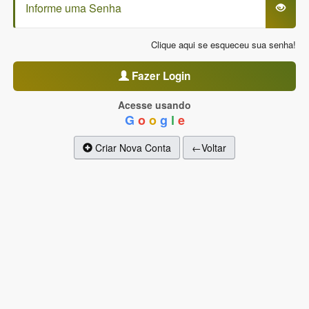
Clique aqui se esqueceu sua senha!
Fazer Login
Acesse usando
G
o
o
g
l
e
Criar Nova Conta
←Voltar