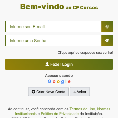
Bem-vindo
ao CF Cursos
@
Clique aqui se esqueceu sua senha!
Fazer Login
Acesse usando
G
o
o
g
l
e
Criar Nova Conta
←Voltar
Ao continuar, você concorda com os
Termos de Uso
,
Normas
Institucionais
e
Política de Privacidade
da Instituição.